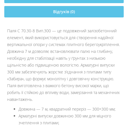
Відгуків (0)
Паля С 70.30-8 Вип.300 — це подовжений залізобетонний
елемент, який використовується для створення надійної
вертикальної опори у системах плитного берегоукріплення.
Довжина 7 м дозволяє встановлювати палю на глибину,
необхідну для стабілізації навіть у ґрунтах з низькою
щільністю або підвищеною вологістю. Арматурні випуски
300 мм забезпечують жорстке з’єднання з плитами типу
«Забира», що формує монолітну і довговічну конструкцію.
Паля виготовлена з важкого бетону високої марки, що
робить її стійкою до впливу води, замерзання та механічних
навантажень.
Довжина — 7 м, квадратний переріз — 300×300 мм;
Арматурні випуски довжиною 300 мм для міцного
зчеплення з плитами;