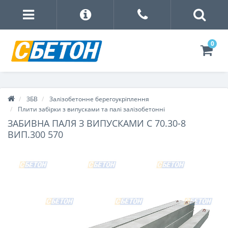
0
ЗБВ
Залізобетонне берегоукріплення
Плити забірки з випусками та палі залізобетонні
ЗАБИВНА ПАЛЯ З ВИПУСКАМИ С 70.30-8
ВИП.300 570