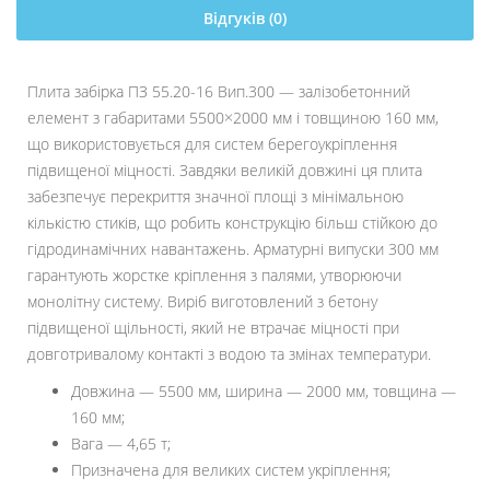
Відгуків (0)
Плита забірка ПЗ 55.20-16 Вип.300 — залізобетонний
елемент з габаритами 5500×2000 мм і товщиною 160 мм,
що використовується для систем берегоукріплення
підвищеної міцності. Завдяки великій довжині ця плита
забезпечує перекриття значної площі з мінімальною
кількістю стиків, що робить конструкцію більш стійкою до
гідродинамічних навантажень. Арматурні випуски 300 мм
гарантують жорстке кріплення з палями, утворюючи
монолітну систему. Виріб виготовлений з бетону
підвищеної щільності, який не втрачає міцності при
довготривалому контакті з водою та змінах температури.
Довжина — 5500 мм, ширина — 2000 мм, товщина —
160 мм;
Вага — 4,65 т;
Призначена для великих систем укріплення;