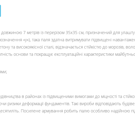
б довжиною 7 метрів із перерізом 35х35 см, призначений для улашт
значення «у»), така паля здатна витримувати підвищені навантажен
ону та високоякісної сталі, відзначається стійкістю до морозів, во
тність основи та покращує експлуатаційні характеристики майбутньо
ями;
будівництва в районах із підвищеними вимогами до міцності та стійкос
уючи ризики деформації фундаментів. Такі вироби відповідають буді
десятиліть. Посилене армування робить палю особливо надійною пі