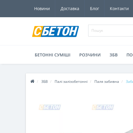
Новини
Доставка
Блог
Контакти
БЕТОННІ СУМIШI
РОЗЧИНИ
ЗБВ
ПО
ЗБВ
Палі залізобетонні
Паля забивна
Заби