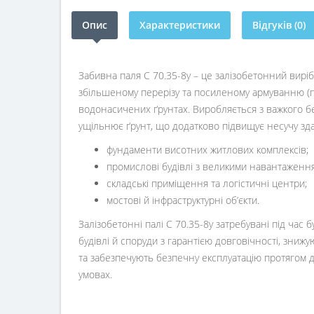
Опис
Характеристики
Відгуків (0)
Забивна паля С 70.35-8у – це залізобетонний вирі
збільшеному перерізу та посиленому армуванню (по
водонасичених ґрунтах. Виробляється з важкого бет
ущільнює ґрунт, що додатково підвищує несучу зда
фундаменти висотних житлових комплексів;
промислові будівлі з великими навантаженн
складські приміщення та логістичні центри;
мостові й інфраструктурні об’єкти.
Залізобетонні палі С 70.35-8у затребувані під час 
будівлі й споруди з гарантією довговічності, зниж
та забезпечують безпечну експлуатацію протягом 
умовах.