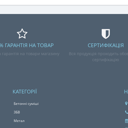
% ГАРАНТІЯ НА ТОВАР
СЕРТИФІКАЦІЯ
 гарантія на товари магазину
Вся продукція проходить обов
сертифікацію
КАТЕГОРІЇ
Н
Бетонні сумiшi
ЗБВ
Метал