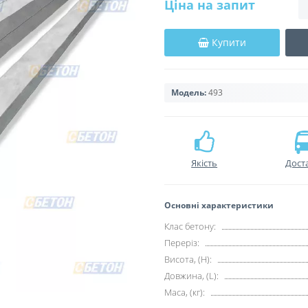
Ціна на запит
Купити
Модель:
493
Якість
Дост
Основні характеристики
Клас бетону:
Переріз:
Висота, (H):
Довжина, (L):
Маса, (кг):