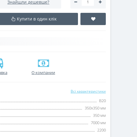
Знайшли дешевше?
Купити в один клік
авка
О компании
Всі характеристики
B20
350х350 мм
350 мм
7000 мм
2200