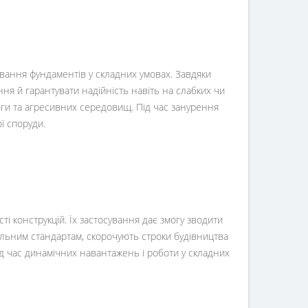
ування фундаментів у складних умовах. Завдяки
ня й гарантувати надійність навіть на слабких чи
логи та агресивних середовищ. Під час занурення
ї споруди.
ті конструкцій. Їх застосування дає змогу зводити
вельним стандартам, скорочують строки будівництва
д час динамічних навантажень і роботи у складних