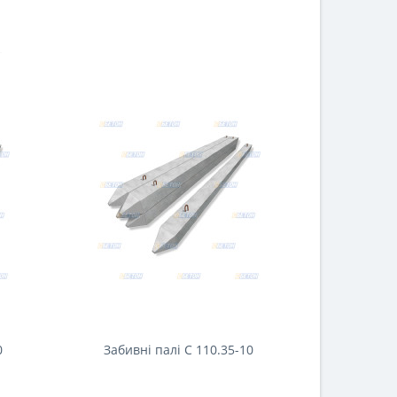
0
Забивні палі С 110.35-10
Забивн