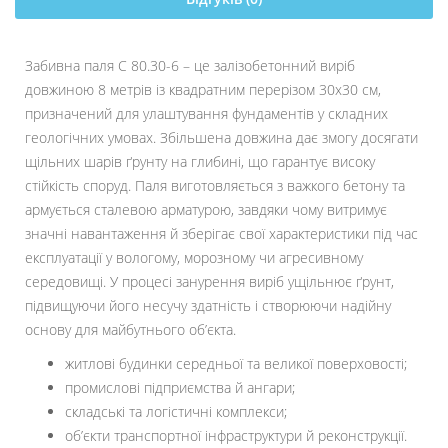
Забивна паля С 80.30-6 – це залізобетонний виріб
довжиною 8 метрів із квадратним перерізом 30х30 см,
призначений для улаштування фундаментів у складних
геологічних умовах. Збільшена довжина дає змогу досягати
щільних шарів ґрунту на глибині, що гарантує високу
стійкість споруд. Паля виготовляється з важкого бетону та
армується сталевою арматурою, завдяки чому витримує
значні навантаження й зберігає свої характеристики під час
експлуатації у вологому, морозному чи агресивному
середовищі. У процесі занурення виріб ущільнює ґрунт,
підвищуючи його несучу здатність і створюючи надійну
основу для майбутнього об’єкта.
житлові будинки середньої та великої поверховості;
промислові підприємства й ангари;
складські та логістичні комплекси;
об’єкти транспортної інфраструктури й реконструкції.