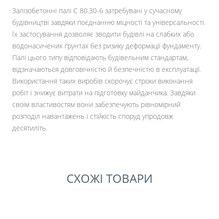
Залізобетонні палі С 80.30-6 затребувані у сучасному
будівництві завдяки поєднанню міцності та універсальності.
Їх застосування дозволяє зводити будівлі на слабких або
водонасичених ґрунтах без ризику деформації фундаменту.
Палі цього типу відповідають будівельним стандартам,
відзначаються довговічністю й безпечністю в експлуатації.
Використання таких виробів скорочує строки виконання
робіт і знижує витрати на підготовку майданчика. Завдяки
своїм властивостям вони забезпечують рівномірний
розподіл навантажень і стійкість споруд упродовж
десятиліть.
СХОЖІ ТОВАРИ