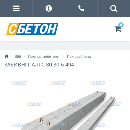
0
ЗБВ
Палі залізобетонні
Паля забивна
ЗАБИВНІ ПАЛІ С 80.30-6 494