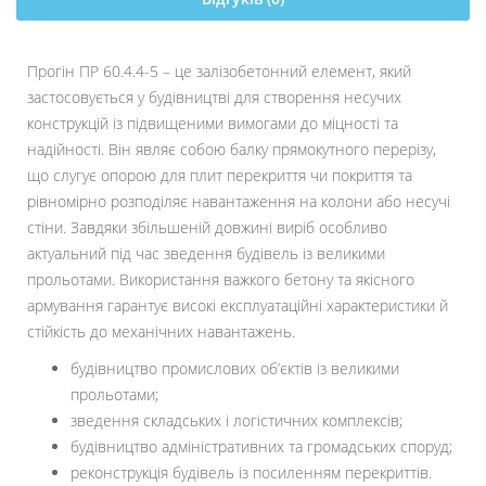
Прогін ПР 60.4.4-5 – це залізобетонний елемент, який
застосовується у будівництві для створення несучих
конструкцій із підвищеними вимогами до міцності та
надійності. Він являє собою балку прямокутного перерізу,
що слугує опорою для плит перекриття чи покриття та
рівномірно розподіляє навантаження на колони або несучі
стіни. Завдяки збільшеній довжині виріб особливо
актуальний під час зведення будівель із великими
прольотами. Використання важкого бетону та якісного
армування гарантує високі експлуатаційні характеристики й
стійкість до механічних навантажень.
будівництво промислових об’єктів із великими
прольотами;
зведення складських і логістичних комплексів;
будівництво адміністративних та громадських споруд;
реконструкція будівель із посиленням перекриттів.