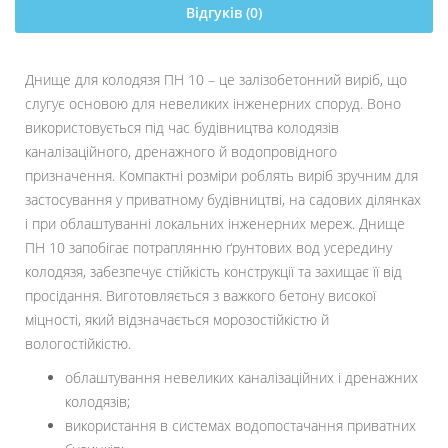
Відгуків (0)
Днище для колодязя ПН 10 – це залізобетонний виріб, що
слугує основою для невеликих інженерних споруд. Воно
використовується під час будівництва колодязів
каналізаційного, дренажного й водопровідного
призначення. Компактні розміри роблять виріб зручним для
застосування у приватному будівництві, на садових ділянках
і при облаштуванні локальних інженерних мереж. Днище
ПН 10 запобігає потраплянню ґрунтових вод усередину
колодязя, забезпечує стійкість конструкції та захищає її від
просідання. Виготовляється з важкого бетону високої
міцності, який відзначається морозостійкістю й
вологостійкістю.
облаштування невеликих каналізаційних і дренажних
колодязів;
використання в системах водопостачання приватних