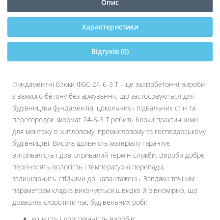
Опис
Характеристики
Відгуків (0)
Фундаментні блоки ФБС 24-6-3 Т – це залізобетонні вироби
з важкого бетону без армування, що застосовуються для
будівництва фундаментів, цокольних і підвальних стін та
перегородок. Формат 24-6-3 Т робить блоки практичними
для монтажу в житловому, промисловому та господарському
будівництві. Висока щільність матеріалу гарантує
витривалість і довготривалий термін служби. Вироби добре
переносять вологість і температурні перепади,
залишаючись стійкими до навантажень. Завдяки точним
параметрам кладка виконується швидко й рівномірно, що
дозволяє скоротити час будівельних робіт.
міцність і довговічність виробів;