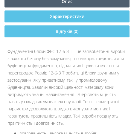
Опис
Характеристики
Відгуків (0)
Фундаментні блоки ФБС 12-6-3 Т – це залізобетонні вироби
з важкого бетону без армування, що використовуються для
будівництва фундаментів, підвальних і цокольних стін та
перегородок. Розмір 12-6-3 Т робить ці блоки зручними у
застосуванні як у приватному, так і у промисловому
будівництві. Завдяки високій щільності матеріалу вони
витримують значні навантаження і зберігають міцність
навіть у складних умовах експлуатації. Точні геометричні
параметри дозволяють швидко виконувати монтаж і
гарантують правильність кладки. Такі вироби поєднують
практичність і довговічність.
довговічність і висока міцність виробів;