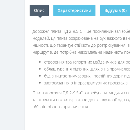
Опис
Характеристики
Відгуків (0)
Дорожня плита ПД 2-9.5-С – це посилений залізобе
моделей, ця плита розрахована на рух важкого вант
міцності, що гарантує стійкість до розтріскування,
маршрутів, де потрібна максимальна надійність пок
створення транспортних майданчиків для роб
облаштування під’їзних шляхів на промислови
будівництво тимчасових і постійних доріг пі
застосування в інфраструктурних проєктах з
Плита дорожня ПД 2-9.5-С затребувана завдяки сво
та отримати покриття, готове до експлуатації одр
об’єктів різного призначення.