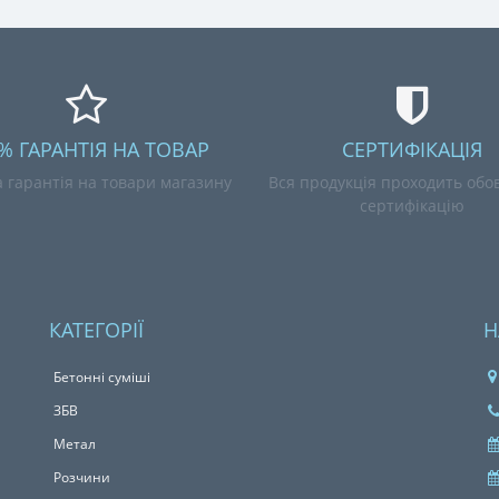
% ГАРАНТІЯ НА ТОВАР
СЕРТИФІКАЦІЯ
 гарантія на товари магазину
Вся продукція проходить обов
сертифікацію
КАТЕГОРІЇ
Н
Бетонні сумiшi
ЗБВ
Метал
Розчини