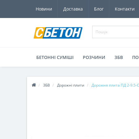
Новини
Доставка
Блог
Контакти
БЕТОННІ СУМIШI
РОЗЧИНИ
ЗБВ
ПО
ЗБВ
Дорожні плити
Дорожня плита ПД 2-9.5-