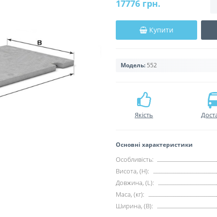
17776 грн.
Купити
Модель:
552
Якість
Дост
Основні характеристики
Особливість:
Висота, (H):
Довжина, (L):
Маса, (кг):
Ширина, (B):