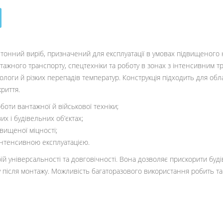
тонний виріб, призначений для експлуатації в умовах підвищеного 
ажного транспорту, спецтехніки та роботу в зонах з інтенсивним тр
 вологи й різких перепадів температур. Конструкція підходить для об
риття.
оти вантажної й військової техніки;
х і будівельних об’єктах;
двищеної міцності;
 інтенсивною експлуатацією.
їй універсальності та довговічності. Вона дозволяє прискорити буді
азу після монтажу. Можливість багаторазового використання робить т