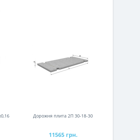
х0,16
Дорожня плита 2П 30-18-30
Дорожня
11565 грн.
1