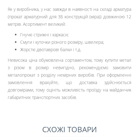
Як у виробника, у нас завжди в наявності на складі арматура
(прокат арматурний для ЗБ конструкцій (міра)) довжиною 12
метрів. Асортимент великий:
Гнучкі стрижні і каркаси;
Смуги і куточки різного розміру, швелера;
Жорсткі двотаврові балки і т.д.
Невисока ціна обумовлена ​​сортаментом, тому купити метал
з різом в розмір невигідно, рекомендуємо замовити
металопрокат з розділу немірних виробів. При оформленні
замовлення врахуйте, що доставка здійснюється
довгомірами, тому оцініть можливість проїзду на майданчик
габаритних транспортних засобів.
СХОЖІ ТОВАРИ